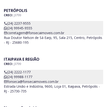
PETRÓPOLIS
CRECI:
J3799
(24) 2237-9555
(24) 99945-9555
corretagem@fonsecaimoveis.com.br
Rua Doutor Nelson de Sá Earp, 95, Sala 215, Centro, Petrópolis
- RJ - 25680-195
ITAIPAVA E REGIÃO
CRECI:
J3799
(24) 2222-1177
(24) 99988-1177
fonseca@fonsecaimoveis.com.br
Estrada União e Indústria, 9600, Loja 01, Itaipava, Petrópolis -
RJ - 25730-735