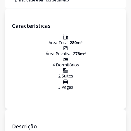
privacidade e termos de serviço
Características
Área Total
280
m²
Área Privativa
278
m²
4
Dormitório
s
2
Suíte
s
3
Vaga
s
Descrição