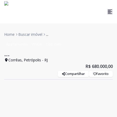
Home
Buscar imóvel
...
Apartamentos
VENDA
Cód:
6466
...
Corrêas, Petrópolis - RJ
R$ 680.000,00
Compartilhar
Favorito