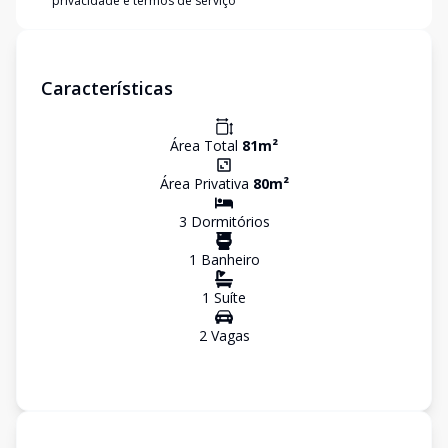
privacidade e termos de serviço
Características
Área Total
81
m²
Área Privativa
80
m²
3
Dormitório
s
1
Banheiro
1
Suíte
2
Vaga
s