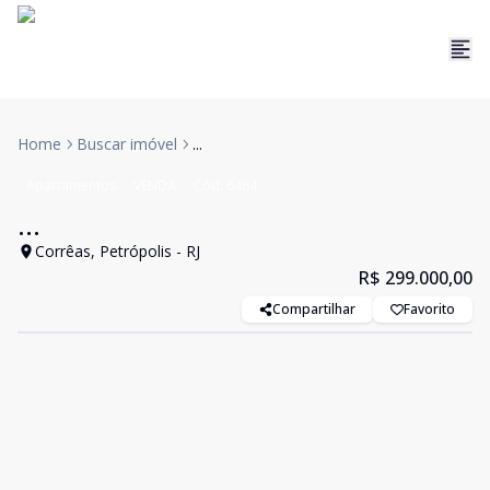
Home
Buscar imóvel
...
Apartamentos
VENDA
Cód:
6484
...
Corrêas, Petrópolis - RJ
R$ 299.000,00
Compartilhar
Favorito