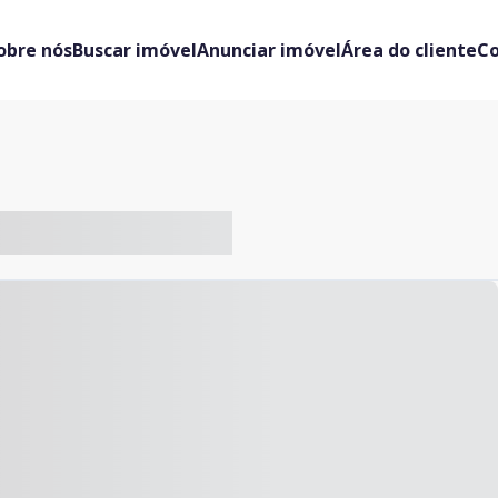
obre nós
Buscar imóvel
Anunciar imóvel
Área do cliente
C
-- ----- ----- --- ------