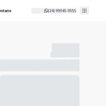
ontato
(24) 99945-9555
-------------
Compartilhar
Favorito