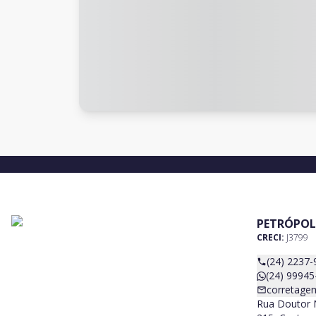
PETRÓPOL
CRECI:
J3799
(24) 2237-
(24) 99945
corretage
Rua Doutor N