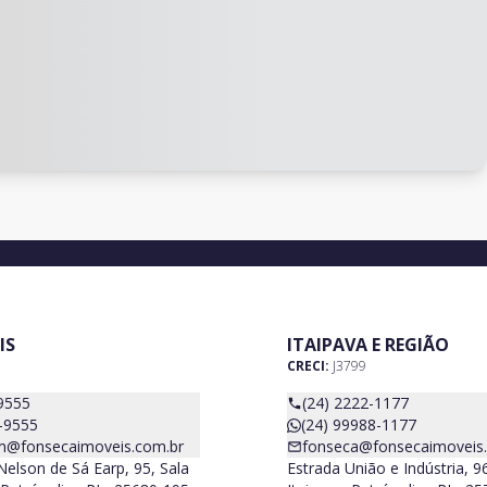
IS
ITAIPAVA E REGIÃO
CRECI:
J3799
9555
(24) 2222-1177
-9555
(24) 99988-1177
m@fonsecaimoveis.com.br
fonseca@fonsecaimoveis
elson de Sá Earp, 95, Sala
Estrada União e Indústria, 9