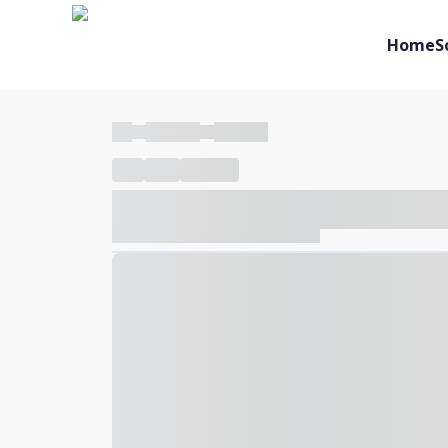
Home
S
----
----- -----
----- -----
----
-----
---- ------
----- ----- -- ------ ---- ---- -- ---
----- ----- -- ------ ----- ----- -- ------