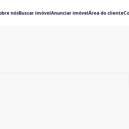
obre nós
Buscar imóvel
Anunciar imóvel
Área do cliente
C