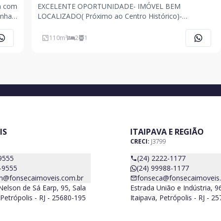
a com
EXCELENTE OPORTUNIDADE- IMÓVEL BEM
inha
LOCALIZADO( Próximo ao Centro Histórico)-
Composto de: Sala ampla, lavabo, escritório, 2
quartos, banheiro social, cozinha( c/ armários), área de
110
m²
2
1
serviço. OBS: Estuda permuta por imóvel de menor
valor.
IS
ITAIPAVA E REGIÃO
CRECI:
J3799
9555
(24) 2222-1177
-9555
(24) 99988-1177
m@fonsecaimoveis.com.br
fonseca@fonsecaimoveis
elson de Sá Earp, 95, Sala
Estrada União e Indústria, 9
Petrópolis - RJ - 25680-195
Itaipava, Petrópolis - RJ - 2