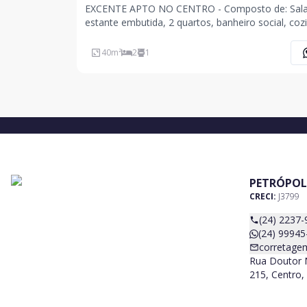
EXCENTE APTO NO CENTRO - Composto de: Sal
estante embutida, 2 quartos, banheiro social, coz
com armário, área de serviço.
40
m²
2
1
PETRÓPOL
CRECI:
J3799
(24) 2237-
(24) 99945
corretage
Rua Doutor N
215, Centro, 