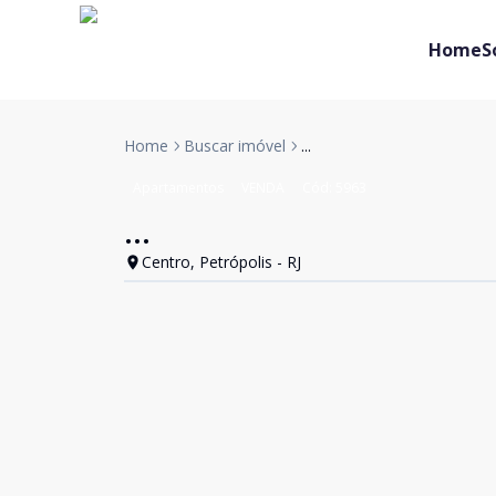
Home
S
Home
Buscar imóvel
...
Apartamentos
VENDA
Cód:
5963
...
Centro, Petrópolis - RJ