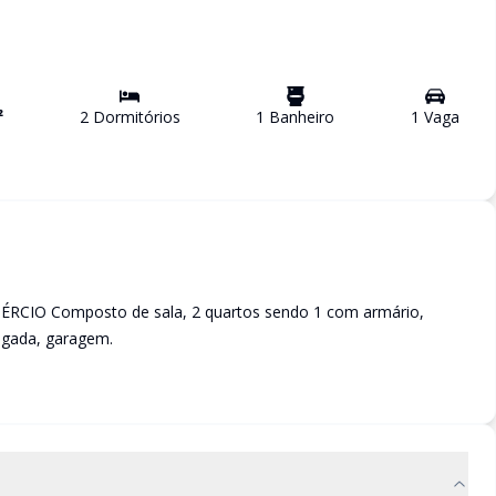
²
2
Dormitório
s
1
Banheiro
1
Vaga
O Composto de sala, 2 quartos sendo 1 com armário,
egada, garagem.