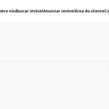
obre nós
Buscar imóvel
Anunciar imóvel
Área do cliente
C