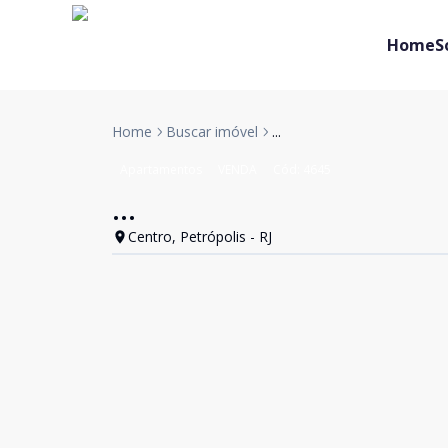
Home
S
Home
Buscar imóvel
...
Apartamentos
VENDA
Cód:
4645
...
Centro, Petrópolis - RJ