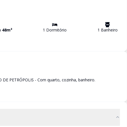
va
48
m²
1
Dormitório
1
Banheiro
 PETRÓPOLIS - Com quarto, cozinha, banheiro.