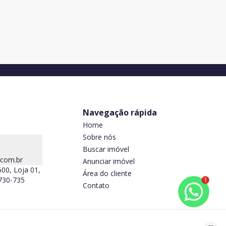
ba
res
18
m²
1
1
Navegação rápida
Home
Sobre nós
Buscar imóvel
.com.br
Anunciar imóvel
600, Loja 01,
Área do cliente
5730-735
1
Contato