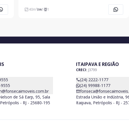
40
m²
1
1
IS
ITAIPAVA E REGIÃO
CRECI:
J3799
9555
(24) 2222-1177
-9555
(24) 99988-1177
m@fonsecaimoveis.com.br
fonseca@fonsecaimoveis
elson de Sá Earp, 95, Sala
Estrada União e Indústria, 9
Petrópolis - RJ - 25680-195
Itaipava, Petrópolis - RJ - 2