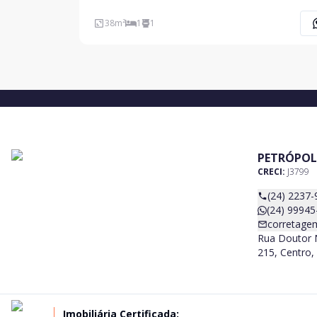
cozinha, banheiro, todo reformado.
38
m²
1
1
PETRÓPOL
CRECI:
J3799
(24) 2237-
(24) 99945
corretage
Rua Doutor N
215, Centro, 
Imobiliária Certificada: