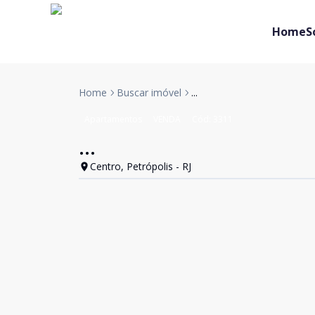
Home
S
Home
Buscar imóvel
...
Apartamentos
VENDA
Cód:
3311
...
Centro, Petrópolis - RJ