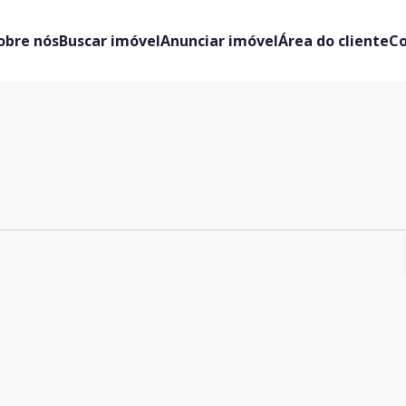
obre nós
Buscar imóvel
Anunciar imóvel
Área do cliente
C