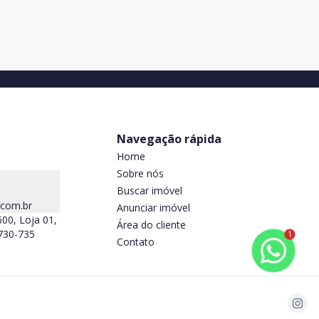
residencial e junto à variado comércio.
30
m²
1
1
Navegação rápida
Home
Sobre nós
Buscar imóvel
.com.br
Anunciar imóvel
600, Loja 01,
Área do cliente
5730-735
1
Contato