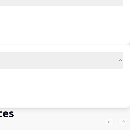
tes
Previous sl
Nex