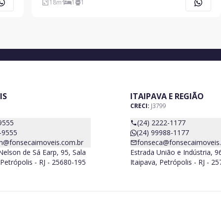
18
m²
1
1
IS
ITAIPAVA E REGIÃO
CRECI:
J3799
9555
(24) 2222-1177
-9555
(24) 99988-1177
m@fonsecaimoveis.com.br
fonseca@fonsecaimoveis
elson de Sá Earp, 95, Sala
Estrada União e Indústria, 9
Petrópolis - RJ - 25680-195
Itaipava, Petrópolis - RJ - 2