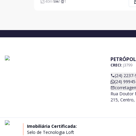
40
m²
1
1
PETRÓPOL
CRECI:
J3799
(24) 2237-
(24) 99945
corretage
Rua Doutor N
215, Centro, 
Imobiliária Certificada:
Selo de Tecnologia Loft