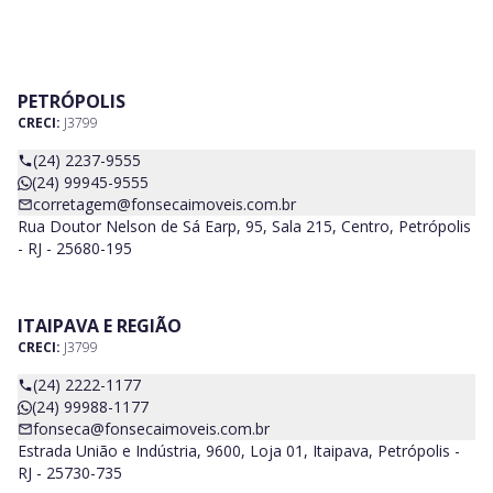
PETRÓPOLIS
CRECI:
J3799
(24) 2237-9555
(24) 99945-9555
corretagem@fonsecaimoveis.com.br
Rua Doutor Nelson de Sá Earp, 95, Sala 215, Centro, Petrópolis
- RJ - 25680-195
ITAIPAVA E REGIÃO
CRECI:
J3799
(24) 2222-1177
(24) 99988-1177
fonseca@fonsecaimoveis.com.br
Estrada União e Indústria, 9600, Loja 01, Itaipava, Petrópolis -
RJ - 25730-735