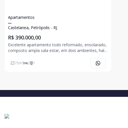
Apartamentos
...
Castelanea, Petrópolis - RJ
R$ 390.000,00
Excelente apartamento todo reformado, ensolarado,
composto ampla sala estar, em dois ambientes, hall
de entrada, 2 quartos, um com closet , outro com
armário embutido, banheiro social, área de serviço,
75
m²
2
1
dependência completa, vaga de garagem.