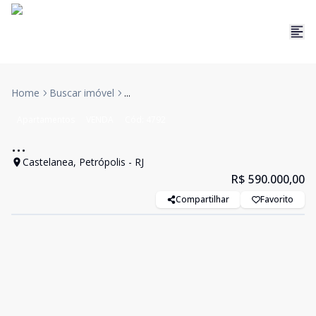
Home
Buscar imóvel
...
Apartamentos
VENDA
Cód:
4792
...
Castelanea, Petrópolis - RJ
R$ 590.000,00
Compartilhar
Favorito