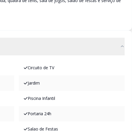
ada, quadra de tênis, sala de jogos, salão de festas e serviço de
Circuito de TV
Jardim
Piscina Infantil
Portaria 24h
Salao de Festas