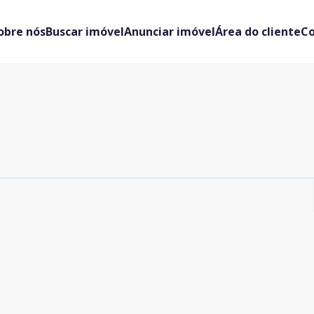
obre nós
Buscar imóvel
Anunciar imóvel
Área do cliente
C