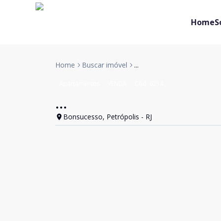
Home
S
Home
Buscar imóvel
...
Apartamentos
VENDA
Cód:
6214
...
Bonsucesso, Petrópolis - RJ