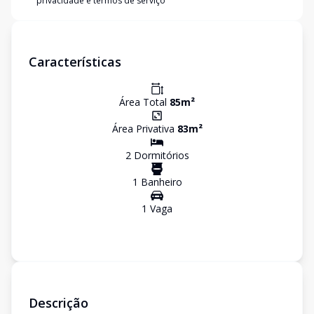
privacidade e termos de serviço
Características
Área Total
85
m²
Área Privativa
83
m²
2
Dormitório
s
1
Banheiro
1
Vaga
Descrição